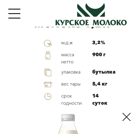
МОЛОКО 3,2%
м.д.ж
3,2%
масса
900 г
нетто
упаковка
бутылка
вес тары
5,4 кг
срок
14
годности
суток